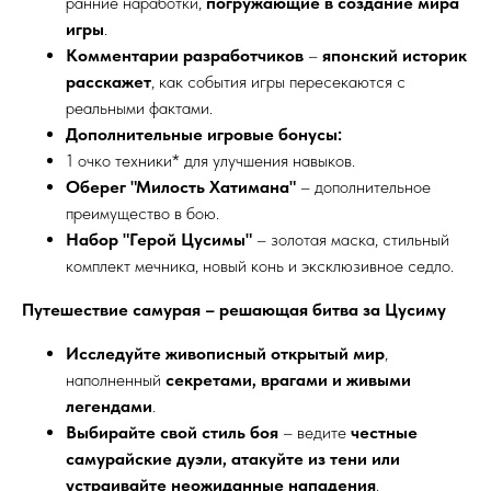
ранние наработки,
погружающие в создание мира
игры
.
Комментарии разработчиков
–
японский историк
расскажет
, как события игры пересекаются с
реальными фактами.
Дополнительные игровые бонусы:
1 очко техники* для улучшения навыков.
Оберег "Милость Хатимана"
– дополнительное
преимущество в бою.
Набор "Герой Цусимы"
– золотая маска, стильный
комплект мечника, новый конь и эксклюзивное седло.
Путешествие самурая – решающая битва за Цусиму
Исследуйте живописный открытый мир
,
наполненный
секретами, врагами и живыми
легендами
.
Выбирайте свой стиль боя
– ведите
честные
самурайские дуэли, атакуйте из тени или
устраивайте неожиданные нападения
.