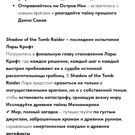
Отправляйтесь на Остров Ики
– встретитесь с
новыми врагами и
разгадайте тайну прошлого
Дзина Сакая
.
Shadow of the Tomb Raider – последнее испытание
Лары Крофт
Погрузитесь в
финальную главу становления Лары
Крофт
, где
каждое решение, каждый шаг и каждый
выстрел приближают ее к судьбе истинной
расхитительницы гробниц
. В
Shadow of the Tomb
Raider
Ларе предстоит
сразиться не только с
могущественными врагами, но и с собственной тенью
,
чтобы
остановить катастрофу, грозящую всему миру
.
Исследуйте древние тайны Мезоамерики
✔
Мир, полный загадок
– путешествуйте
по густым
джунглям, заброшенным храмам и древним руинам
,
скрывающим
смертоносные ловушки и древние
артефакты
.