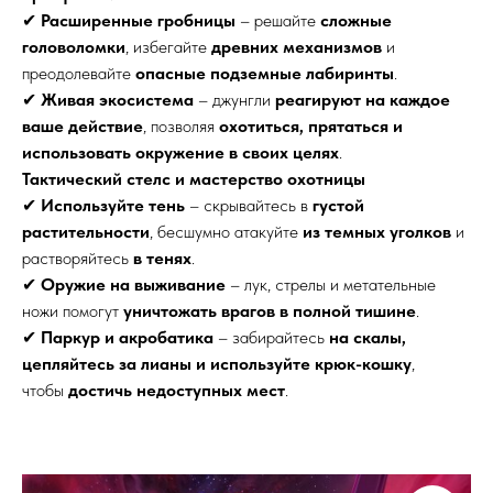
✔
Расширенные гробницы
– решайте
сложные
головоломки
, избегайте
древних механизмов
и
преодолевайте
опасные подземные лабиринты
.
✔
Живая экосистема
– джунгли
реагируют на каждое
ваше действие
, позволяя
охотиться, прятаться и
использовать окружение в своих целях
.
Тактический стелс и мастерство охотницы
✔
Используйте тень
– скрывайтесь в
густой
растительности
, бесшумно атакуйте
из темных уголков
и
растворяйтесь
в тенях
.
✔
Оружие на выживание
– лук, стрелы и метательные
ножи помогут
уничтожать врагов в полной тишине
.
✔
Паркур и акробатика
– забирайтесь
на скалы,
цепляйтесь за лианы и используйте крюк-кошку
,
чтобы
достичь недоступных мест
.