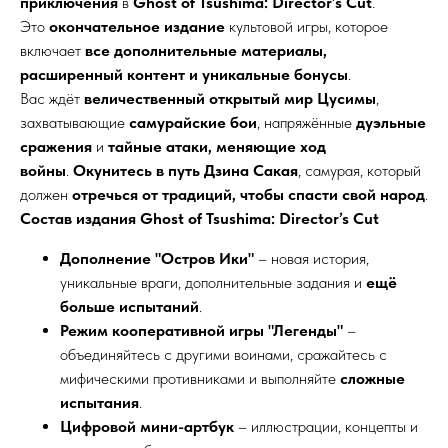
приключения
в
Ghost of Tsushima: Director’s Cut
.
Это
окончательное издание
культовой игры, которое
включает
все дополнительные материалы,
расширенный контент и уникальные бонусы
.
Вас ждёт
величественный открытый мир Цусимы
,
захватывающие
самурайские бои
, напряжённые
дуэльные
сражения
и
тайные атаки, меняющие ход
войны
.
Окунитесь в путь Дзина Сакая
, самурая, который
должен
отречься от традиций, чтобы спасти свой народ
.
Состав издания Ghost of Tsushima: Director’s Cut
Дополнение "Остров Ики"
– новая история,
уникальные враги, дополнительные задания и
ещё
больше испытаний
.
Режим кооперативной игры "Легенды"
–
объединяйтесь с другими воинами, сражайтесь с
мифическими противниками и выполняйте
сложные
испытания
.
Цифровой мини-артбук
– иллюстрации, концепты и