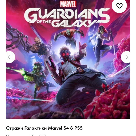
2
Стражи Галактики Marvel S4 & PS5
Ар